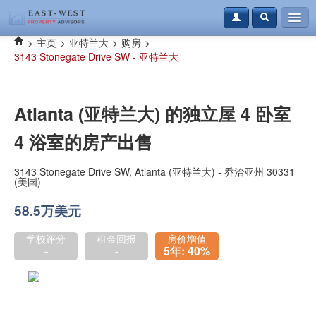
>
主页
>
亚特兰大
>
购房
>
购房
3143 Stonegate Drive SW - 亚特兰大
租房
资讯
Atlanta (亚特兰大) 的独立屋 4 卧室
案例
4 浴室的房产出售
本地资讯
3143 Stonegate Drive SW, Atlanta (亚特兰大) - 乔治亚州 30331
(美国)
联系我们
58.5万美元
登录
免费注册
学校评分
租金回报
房价增值
-
-
5年: 40%