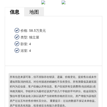
信息
地图
价格: 58.5万美元
类型: 独立屋
卧室: 4
浴室: 4
所有信息来源可靠，但不排除存在错误、遗漏、价格变化、提前售出或未作
通知而取消的情况。对任何描述的精确性不负有责任。所有测量值及建筑面
积均为近似值，客户应确认所有信息。客户应就所有交易费用(包括税款)咨
询相关顾问。学校评分为最邻近该房产的几个学校的平均评分。租金回报为
预估年度毛租金收入除以该房产当前销售价格的百分比。房产增值为该地区
房产过去五年的售价增长百分比。 重要提示：过去的数据不保证未来收益。
房产投资具有风险，投资者应当有能力承受损失。